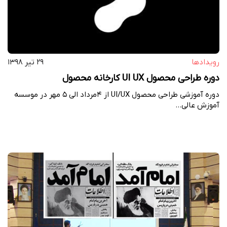
رویداد‌ها
۲۹ تیر ۱۳۹۸
دوره طراحی محصول UI‪ ‬UX کارخانه محصول
دوره آموزشی طراحی محصول UI‪/‬UX از ۴مرداد الی ۵ مهر در موسسه
آموزش عالی…