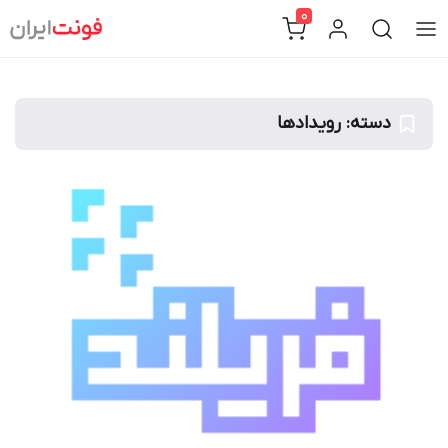
Ski
0
t
conten
دسته:
رویداد‌ها