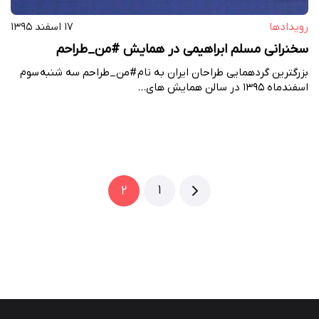
رویداد‌ها
۱۷ اسفند ۱۳۹۵
سخنرانی مسلم ابراهیمی در همایش #من_طراحم
بزرگترین گردهمایی طراحان ایران به نام #من_طراحم سه شنبه سوم
اسفندماه 1395 در سالن همایش های…
1
2