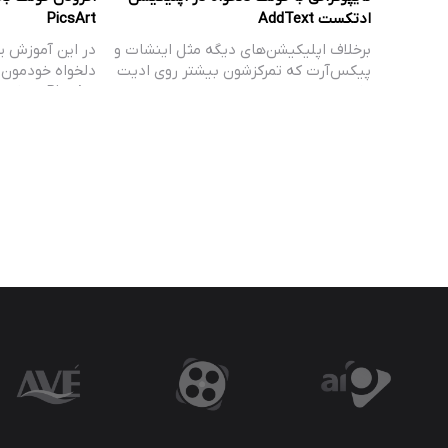
ادتکست AddText
PicsArt
برخلاف اپلیکیشن‌های دیگه مثل اینشات و
در این آموزش ی
پیکس‌آرت که تمرکزشون بیشتر روی ادیت
دلخواه خودمون 
عکس و…
PicsArt اضافه…