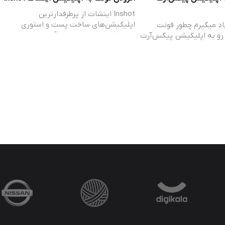
Inshot اینشات از پرطرفدارترین
اپلیکیشن‌های ساخت پست و استوری
اد میگیرم چطور فونت
اینستاگرام هست. در این آموزش…
رو به اپلیکیشن پیکس‌آرت