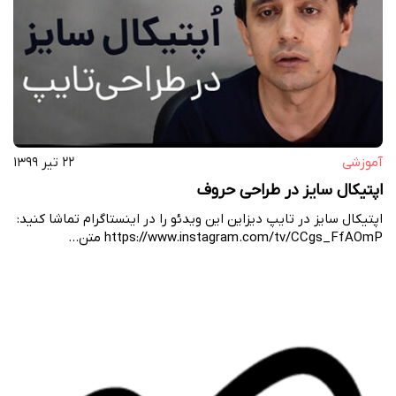
آموزشی
۲۲ تیر ۱۳۹۹
اپتیکال سایز در طراحی حروف
اپتیکال سایز در تایپ دیزاین این ویدئو را در اینستاگرام تماشا کنید:
https://www.instagram.com/tv/CCgs_FfAOmP متن…