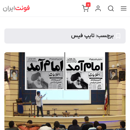
Ski
0
t
conten
برچسب:
تایپ فیس