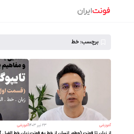
Ski
t
conten
برچسب:
خط
آموزشی
۲۳ تیر ۱۴۰۳
آموزشی
از زبان تا فونت (چطور انسان از خط به فونت‌
زبان خط الفبا .