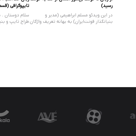
رسید)
تایپوگرافی (قس
در این ویدئو مسلم ابراهیمی (مدیر و
سلام دوستان . 
بنیانگذار فونت‌ایران) به بهانه تعریف واژگان
طراح تایپ و بنی
تخصصی…