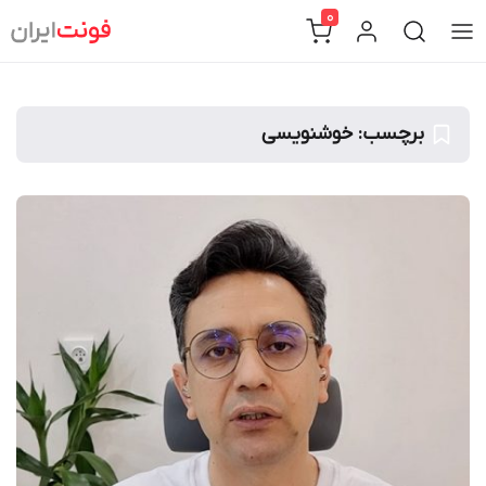
Ski
0
t
conten
برچسب:
خوشنویسی