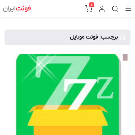
Ski
0
t
conten
برچسب:
فونت موبایل