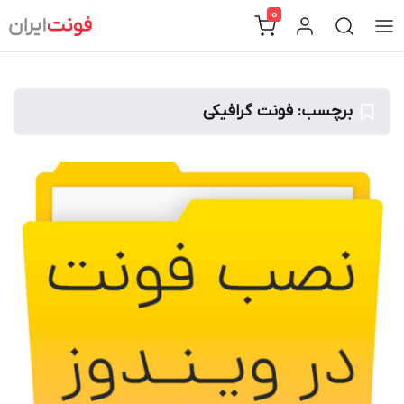
Ski
0
t
conten
برچسب:
فونت گرافیکی