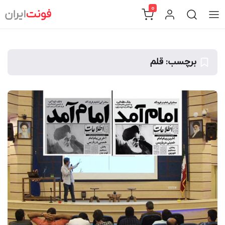
Ski
0
t
conten
برچسب:
قلم