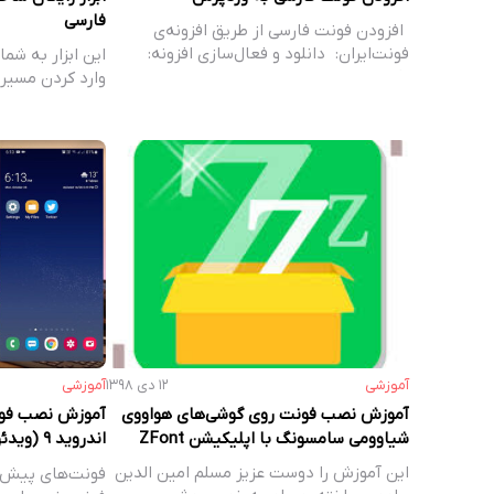
فارسی
افزودن فونت فارسی از طریق افزونه‌ی
فونت‌ایران: دانلود و فعال‌سازی افزونه:
این ابزار به شما
افزونه…
وارد کردن مسیر
آموزشی
۱۲ دی ۱۳۹۸
آموزشی
آموزش نصب فونت روی گوشی‌های هواووی
آموزش نصب فو
شیاوومی سامسونگ با اپلیکیشن ZFont
اندروید 
وینگز)
این آموزش را دوست عزیز مسلم امین الدین
فونت‌های پیش ف