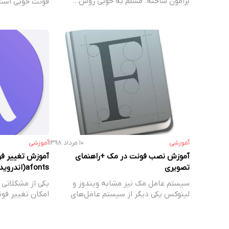
برامون ساخته. مسلم به خوبی روش…
فونت خوبی است 
آموزشی
۱۰ مرداد ۱۳۹۸
آموزشی
آموزش نصب فونت در مک +راهنمای
آموزش تغییر ف
تصویری
afonts(اندروید اورئو و نوقا 7 و8)
سیستم عامل مک نیز مشابه ویندوز و
یکی از مشکلاتی 
لینوکس یکی دیگر از سیستم عامل‌های
امکان تغییر فو
پرطرفدار…