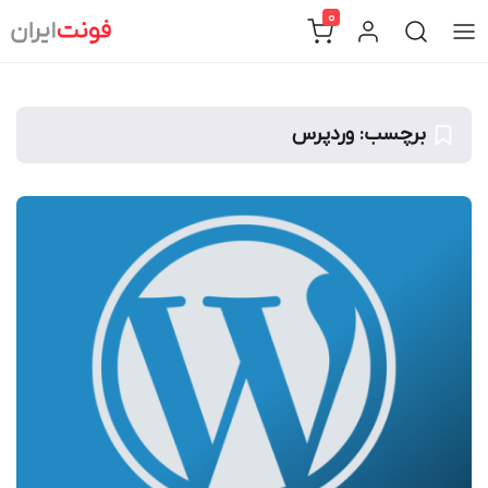
Ski
0
t
conten
برچسب:
وردپرس