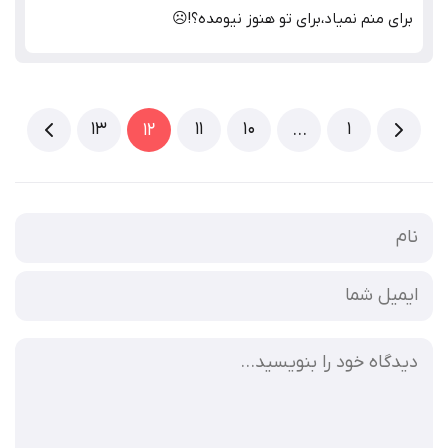
برای منم نمیاد،برای تو هنوز نیومده؟!☹
13
11
10
1
12
…