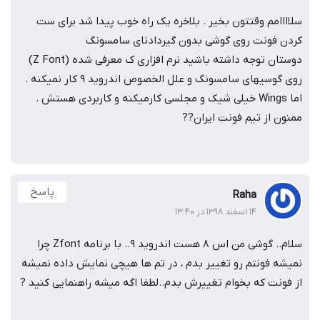
سلاااامم وقتتون بخیر . بلاخره یک راه خوب پیدا شد برای ست
کردن فونت روی گوشی بدون گیردادنای سامسونگ
دوستان توجه داشته باشید نرم افزاری ک معرفی شده (Z Font)
روی گوسیهای سامسونگ و علل الخصوص اندروید ۹ کار نمیکنه .
اما Wings خیلی شیک و مجلسی کارمیکنه و کاربردی هستش .
ممنون از تیم فونت ایران??
پاسخ
Raha
۱۴ اسفند ۱۳۹۸ در ۱۳:۴۰
سلام.. گوشی من اس ۸ هست اندروید ۹.. با برنامه Zfont چرا
نمیشه فونتم رو تغییر بدم ، در تم ها هیچی نمایش داده نمیشه
از فونت که بخوام تغییرش بدم..لطفا اگه میشه راهنمایی کنید ?