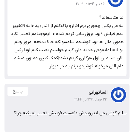
۲۶ تیر ۱۳۹۹ در ۲۰:۱۶
متاسفانه?
به من بگین چجوری نرم افزارو پاک‌کنم از اندروید ۱۰به ۹تغییر
بدم قبلش ۹بود بروزرسانی کردم شده ۱۰ ایموجیامم تغییر نکرد
همون مال iosبود گوشیمم سامسونگه حالا یدفعه امروز رفتم
تو zfontایموجی جدید دان کردم خواستم نصب کنم اونا رفتن
ن شد عین اول هرکاری کردم نشد:|کمک کنین ممنون میشم
 الان میخوام گوشیمو بزنم به در دیوار
پاسخ
الساتهرانی
۲۳ خرداد ۱۳۹۹ در ۱۲:۴۴
 من اندرویدش 10هست قونتش تغییر نمیکنه چرا؟