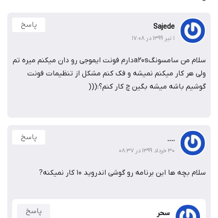
پاسخ
Sajede
۱ تیر ۱۳۹۹ در ۱۷:۰۸
سلام من سامسونگa20sدارم فونت ایموجی رو دان میکنم میره تم
هر کار میکنم نمیشه و فک کنم مشکل از تنظیمات فونت
م باشه میشه بگین چ کار کنم؟:(((
پاسخ
....
۳۰ خرداد ۱۳۹۹ در ۰۸:۳۷
چه ها این برنامه رو گوشی اندروید 10 کار نمیکنه?
پاسخ
سحر