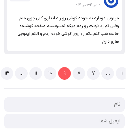
۸ تیر ۱۳۹۹ در ۱۸:۲۹
ونی دوباره تم خوده گوشی رو راه اندازی کنی چون منم
ی تم زد فونت رو زدم دیگه نمیتونستم صفحه گوشیمو
ت شب کنم…تم رو روی گوشی خودم زدم و الانم ایموجی
و دارم
13
11
10
8
7
…
9
…