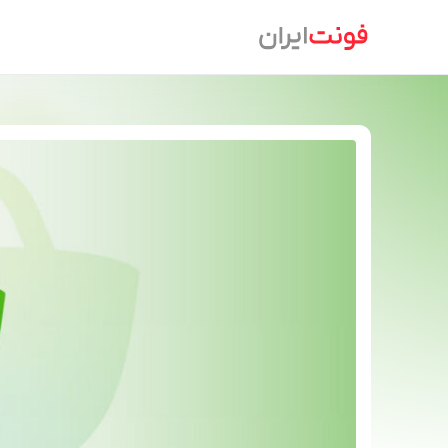
Ski
t
conten