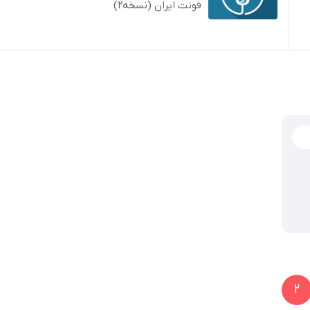
فونت ایران (نسخه2)
2