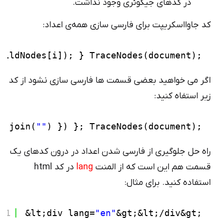
در کدهای جیکوئری وجود نداشت.
کد جاوااسکریپت برای فارسی سازی همه‌ی اعداد:
hildNodes[i]); } TraceNodes(document);
اگر می خواهید بعضی قسمت ها فارسی سازی نشود از کد
زیر استفاه کنید:
r.join(
""
) }) }; TraceNodes(document);
راه حل جلوگیری از فارسی شدن اعداد در درون کدهای یک
قسمت هم این است که از المنت
lang
در کد html
استفاده کنید. برای مثال:
1
&lt;div lang=
"en"
&gt;&lt;/div&gt;