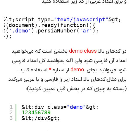
و برای اعداد عربی از کد زیر استفاده کنید:
&lt;script type=
"text/javascript"
&gt;
$(document).ready(function(){
$(
'.demo'
).persiaNumber(
'ar'
);
});
در کد‌های بالا
demo class
بخشی است که می‌خواهید
اعداد آن فارسی شود ولی اگه بخواهید کل اعداد فارسی
شود میتوانید بجای .
demo
از ستاره
*
استفاده کنید .
برای مثال،کد‌های بالا اعداد زیر را فارسی و یا عربی می‌کند
(بسته به چیزی که در بخش قبل تعیین کردید):
1
&lt;div class=
"demo"
&gt;
2
123456789
3
&lt;/div&gt;