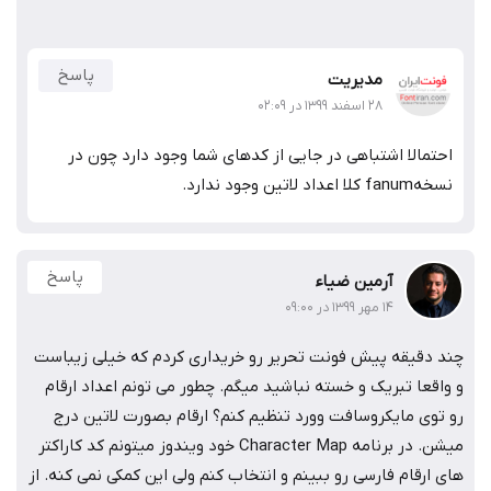
پاسخ
مدیریت
۲۸ اسفند ۱۳۹۹ در ۰۲:۰۹
احتمالا اشتباهی در جایی از کدهای شما وجود دارد چون در
نسخهfanum کلا اعداد لاتین وجود ندارد.
پاسخ
آرمین ضیاء
۱۴ مهر ۱۳۹۹ در ۰۹:۰۰
چند دقیقه پیش فونت تحریر رو خریداری کردم که خیلی زیباست
و واقعا تبریک و خسته نباشید میگم. چطور می تونم اعداد ارقام
رو توی مایکروسافت وورد تنظیم کنم؟ ارقام بصورت لاتین درج
میشن. در برنامه Character Map خود ویندوز میتونم کد کاراکتر
های ارقام فارسی رو ببینم و انتخاب کنم ولی این کمکی نمی کنه. از