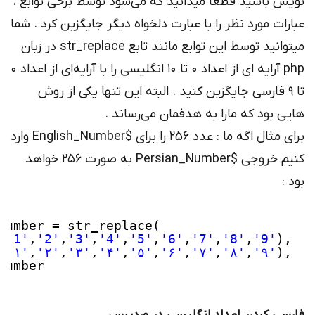
نویس باشید قطعا میدانید که می‌شود توسط برخی توابع ،
عبارات مورد نظر را با عبارت دلخواه دیگر جایگزین کرد . شما
میتوانید توسط این توابع مانند تابع str_replace در زبان
php آرایه ای از اعداد 0 تا 10 انگلیسی را با آرایه‌ای از اعداد 0
تا 9 فارسی جایگزین کنید . البته این تنها یکی از روش
هایی بود که مارا به هدفمان می‌رساند .
برای مثال اگه ما : عدد 256 را برای $English_Number وارد
کنیم خروجی $Persian_Number به صورت ۲۵۶ خواهد
بود :
Number = str_replace(
,
'1'
,
'2'
,
'3'
,
'4'
,
'5'
,
'6'
,
'7'
,
'8'
,
'9'
),
,
'۱'
,
'۲'
,
'۳'
,
'۴'
,
'۵'
,
'۶'
,
'۷'
,
'۸'
,
'۹'
),
Number