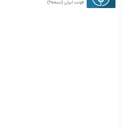
فونت ایران (نسخه2)