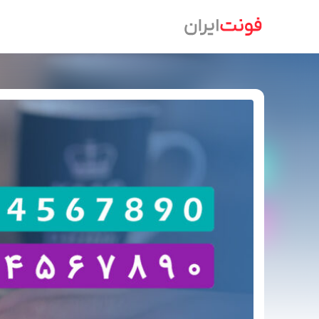
Ski
t
conten