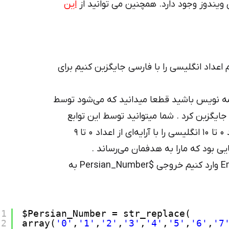
این
 اعداد انگلیسی را با فارسی جایگزین کنیم برای
مه نویس باشید قطعا میدانید که می‌شود توسط
ر جایگزین کرد . شما میتوانید توسط این توابع
مانند تابع str_replace در زبان php آرایه ای از اعداد 0 تا 10 انگلیسی را با آرایه‌ای از اعداد 0 تا 9
یی بود که مارا به هدفمان می‌رساند .
برای مثال اگه ما : عدد 256 را برای $English_Number وارد کنیم خروجی $Persian_Number به
1
$Persian_Number = str_replace(
2
array(
'0'
,
'1'
,
'2'
,
'3'
,
'4'
,
'5'
,
'6'
,
'7