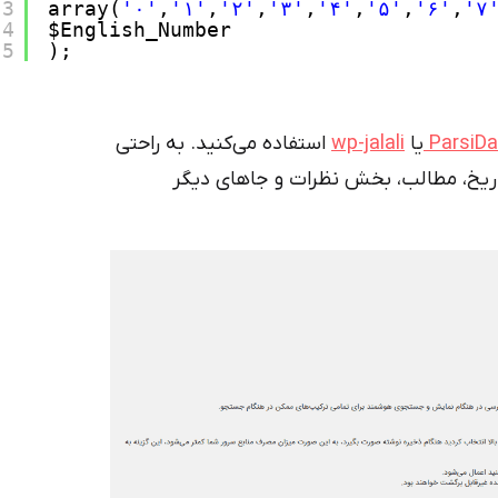
3
array(
'۰'
,
'۱'
,
'۲'
,
'۳'
,
'۴'
,
'۵'
,
'۶'
,
'۷
4
$English_Number
5
);
ParsiDa
یا
wp-jalali
استفاده می‌کنید. به راحتی
 تاریخ، مطالب، بخش نظرات و جاهای دیگر