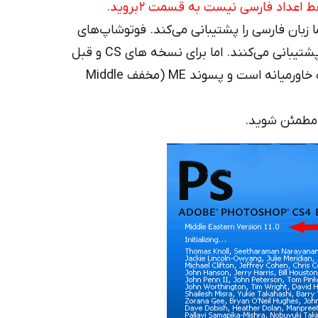
عداد فارسی نیست به قسمت ۲ بروید.
 زبان فارسی را پشتیبانی می‌کند. فوتوشاپ‌های
جدید یعنی از سری CC به بعد همه تایپ فارسی را پشتیبانی می‌کنند. اما برای نسخه های CS و قبل
از آن باید مطمئن شوید که فتوشاپ شما از نوع ویژه خاورمیانه است و پسوند ME (مخفف Middle