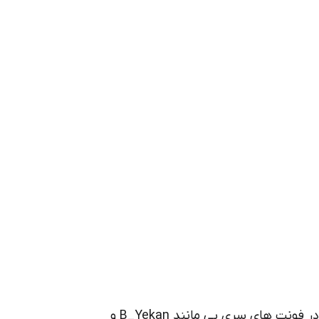
بعضی از شما شاید بپرسید چرا مشکل اعداد فارسی در فونت های سری بی مانند B_Yekan و