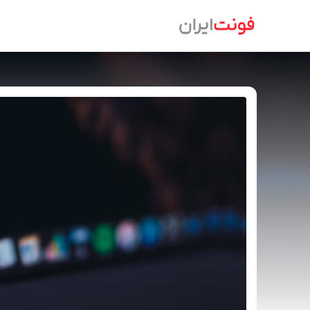
Ski
t
conten