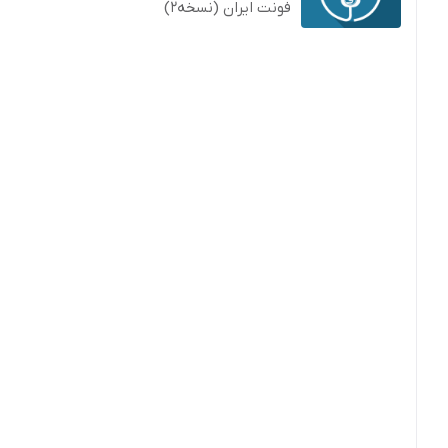
فونت ایران (نسخه2)