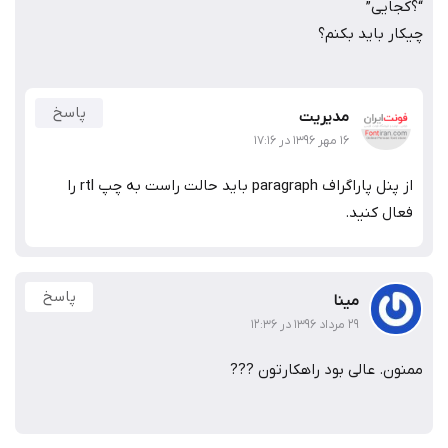
“؟کجایی”
چیکار باید بکنم؟
پاسخ
مدیریت
۱۶ مهر ۱۳۹۶ در ۱۷:۱۶
از پنل پاراگراف paragraph باید حالت راست به چپ rtl را
فعال کنید.
پاسخ
مینا
۲۹ مرداد ۱۳۹۶ در ۱۲:۳۶
ممنون. عالی بود راهکارتون ???