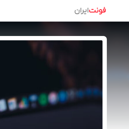
Ski
t
conten