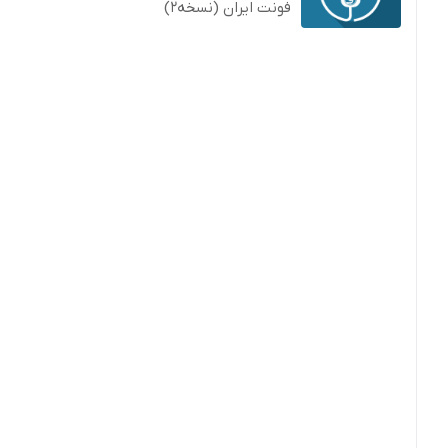
فونت ایران (نسخه2)