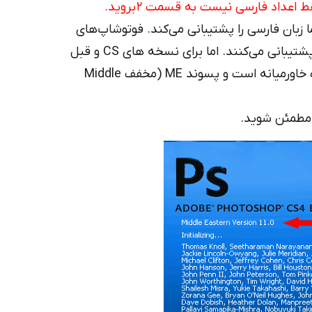
عداد فارسی نیست به قسمت ۲ بروید.
 زبان فارسی را پشتیبانی می‌کند. فوتوشاپ‌های
جدید یعنی از سری CC به بعد همه تایپ فارسی را پشتیبانی می‌کنند. اما برای نسخه های CS و قبل
از آن باید مطمئن شوید که فتوشاپ شما از نوع ویژه خاورمیانه است و پسوند ME (مخفف Middle