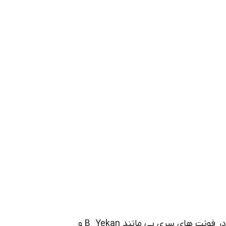
بعضی از شما شاید بپرسید چرا مشکل اعداد فارسی در فونت های سری بی مانند B_Yekan و