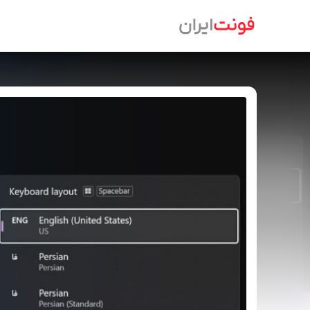
Ski
t
conten