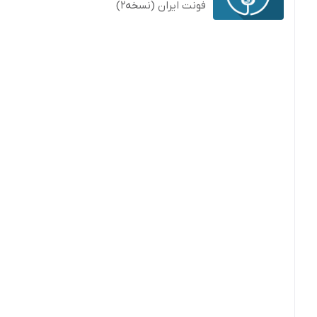
فونت ایران (نسخه2)