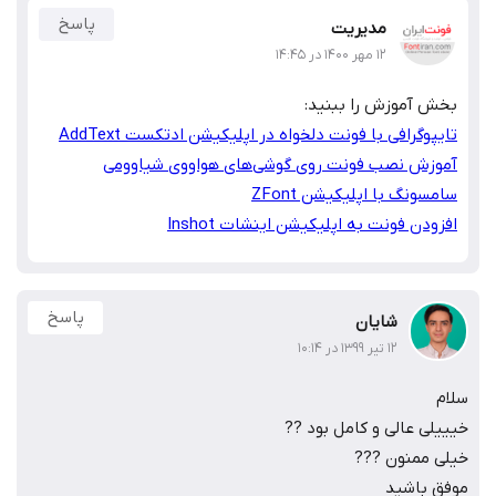
پاسخ
مدیریت
۱۲ مهر ۱۴۰۰ در ۱۴:۴۵
بخش آموزش را ببنید:
تایپوگرافی با فونت دلخواه در اپلیکیشن ادتکست AddText
آموزش نصب فونت روی گوشی‌های هواووی شیاوومی
سامسونگ با اپلیکیشن ZFont
افزودن فونت به اپلیکیشن اینشات Inshot
پاسخ
شایان
۱۲ تیر ۱۳۹۹ در ۱۰:۱۴
سلام
خیییلی عالی و کامل بود ??
خیلی ممنون ???
موفق باشید