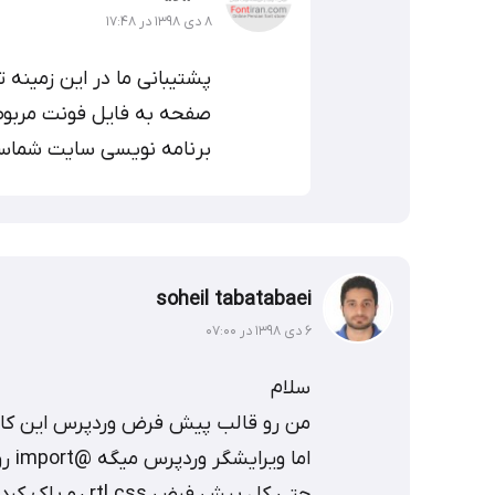
۸ دی ۱۳۹۸ در ۱۷:۴۸
پشتیبانی ما در این زمینه 
صفحه به فایل فونت مربوط
برنامه نویسی سایت شماس
soheil tabatabaei
۶ دی ۱۳۹۸ در ۰۷:۰۰
سلام
من رو قالب پیش فرض وردپرس این کارا
اما ویرایشگر وردپرس میگه @import رو نمیشناسه
حتی کل پیش فرض rtl.css رو پاک کردم بازم اعمال نمیشه!