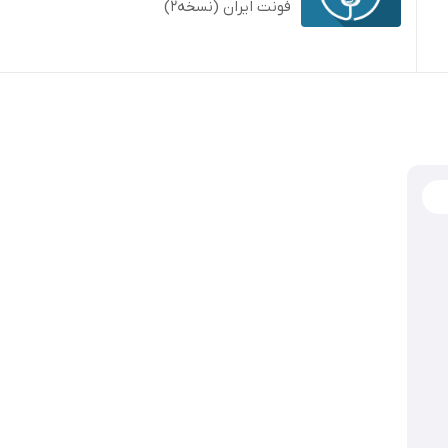
فونت ایران (نسخه2)