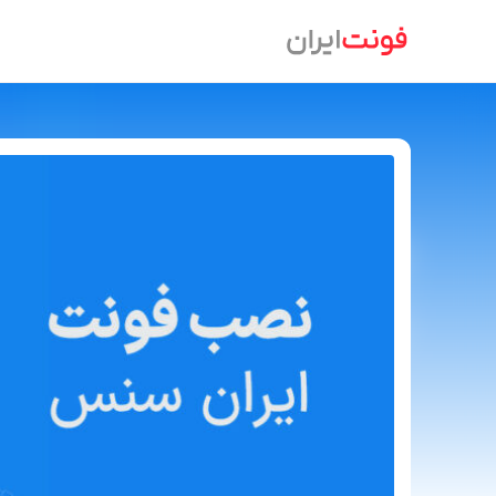
Ski
t
conten