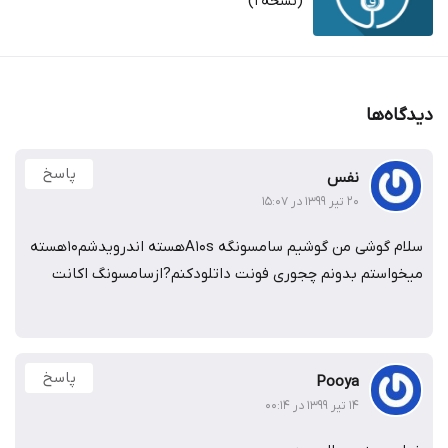
(نسخه2)
دیدگاه‌ها
پاسخ
نفس
۲۰ تیر ۱۳۹۹ در ۱۵:۰۷
سلام گوشی من گوشیم سامسونگه A10sهسته اندرویدشم10هسته
میخواستم بدونم چجوری فونت داتلودکنم?ازسامسونگ اکانت
پاسخ
Pooya
۱۴ تیر ۱۳۹۹ در ۰۰:۱۴