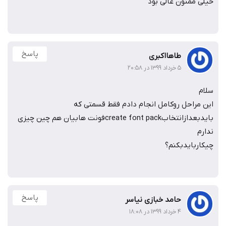
خیلی ممنون عالی بود
پاسخ
طاهااکبری
۵ خرداد ۱۳۹۹ در ۲۰:۵۸
سلام
این مراحل روکامل انجام دادم فقط قسمتی که
بایدبعدازانتخابcreate font packفونت هابیان هم چین چیزی
ندارم
چیکاربایدبکنم؟
پاسخ
حامد خبازی نیاسر
۴ خرداد ۱۳۹۹ در ۱۸:۰۸