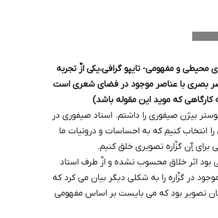
ی محیطی و مفهومی- تایپو گرافی،یکی ازٌ تجربه
ناصر بصری با عناصر موجود در فضای شعری است
ه کارگاهی که موید این مقوله باشد)
ستر بیژن صیفوری را داشتم. استاد صیفوری در
 را انتخاب کنیم که به احساسات و درونیات ما
ای آٍن گزٌاره تصویری خلق کنیم.
می بود اثر خلاق محسوب نشده و ازٌ طرف استاد
د در گزٌاره را به شکلی دیگر بیان می کرد که
زٌبان تصویر بود که می بایست بر اساس مفهومی