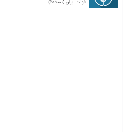
فونت ایران (نسخه2)