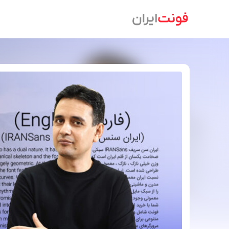
Ski
t
conten