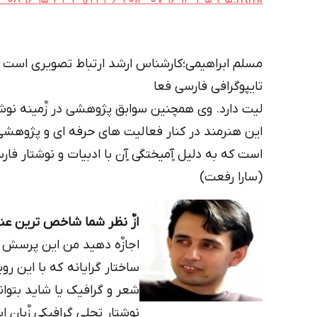
مسلم ابراهیمی؛کارشناس ارشد ارتباط تصویری است ک
تایپوگرافی فارسی فعا
لیت دارد. وی همچنین سوابق پژوهشی در زٌمینه نوشت
این هنرمند در کنار فعالیت های حرفه ای و پژوهشی
است که به دلیل آٍمیختگی آٍن با ادبیات و نوشتار ف
(سارا رفعت)
ازٌ نظر شما شاخص ترین عن
اجازٌه دهید من این پرسش ر
ساختار گرایانه که با این 
شعر و گرافیک یا شاید بتوان
نوشتار تجلی گرافیکی زٌبان 