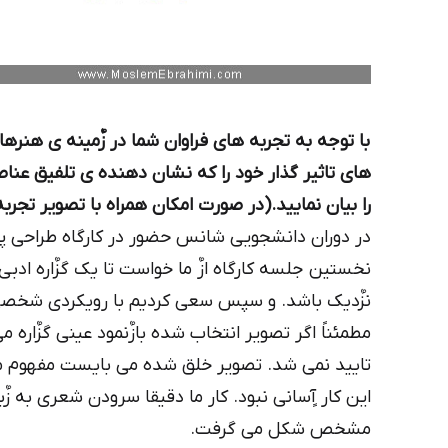
با توجه به تجربه های فراوان شما در زٌمینه ی هنرها
های تاثیر گذار خود را که نشان دهنده ی تلفیق ع
را بیان نمایید.(در صورت امکان همراه با تصویر تجرب
در دوران دانشجویی شانس حضور در کارگاه طراحی پو
نخستین جلسه کارگاه ازٌ ما خواست تا یک گزٌاره ادبی
نزٌدیک باشد. و سپس سعی کردیم با رویکردی شخصی بر
مطمئناً اگر تصویر انتخاب شده بازٌنمود عینی گزٌاره 
تایید نمی شد. تصویر خلق شده می بایست مفهوم موجو
این کار آٍسانی نبود. کار ما دقیقا سرودن شعری به 
مشخص شکل می گرفت.