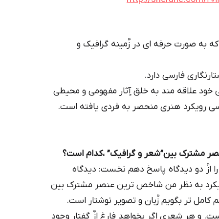
ه به صورت حرفه ای در زٌمینه گرافیک و
ارنگاری فارسی دارد.
 خود علاقه مند به خلق آٍثار مفهومی و محیطی
ارسی رویکرد هنری منحصر به فردی یافته است.
صر مشترک بین”شعر و گرافیک” ،کدام است؟
ا ازٌ دو دیدگاه پاسخ دهم نخست: دیدگاه
رویکرد به نظر من شاخص ترین عنصر مشترک بین
م کامل تر بگویم زٌبان و تصویر نوشتار است.
است. و هر شعری اگر بخواهد فارغ ازٌ گفتار وجود