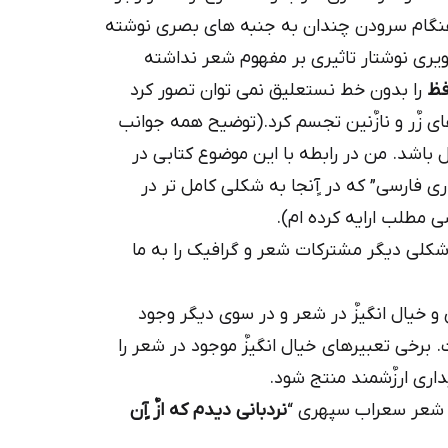
هنگام سرودن چندان به جنبه های بصری نوشته
یری نوشتار تاثیری بر مفهوم شعر نداشته
فظ
را بدون خط نستعلیق نمی توان تصور کرد
های زٌر و نازٌنین تجسم کرد.(توضیح همه جوانب
اشد. من در رابطه با این موضوع کتابی در
ی فارسی” که در آٍنجا به شکلی کامل تر در
سی مطلب ارایه کرده ام).
 شکلی دیگر مشترکات شعر و گرافیک را به ما
 خیال انگیزٌ در شعر و در سوی دیگر وجود
. برخی تعبیرهای خیال انگیزٌ موجود در شعر را
اری ارزٌشمند منتج شود.
س شعر سعراب سپهری “
نردبانی دیدم که ازٌ آٍن