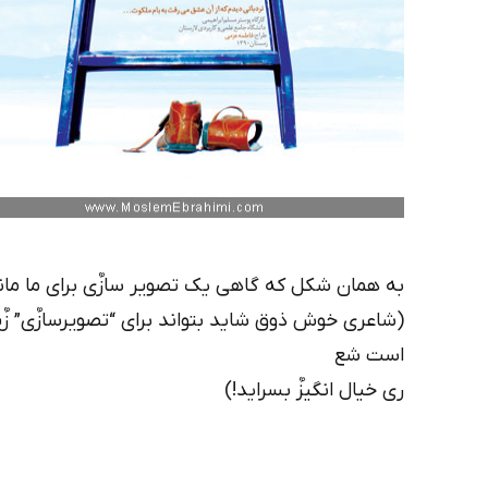
به همان شکل که گاهی یک تصویر سازٌی برای ما مانن
(شاعری خوش ذوق شاید بتواند برای “تصویرسازٌی” ز
است شع
ری خیال انگیزٌ بسراید!)