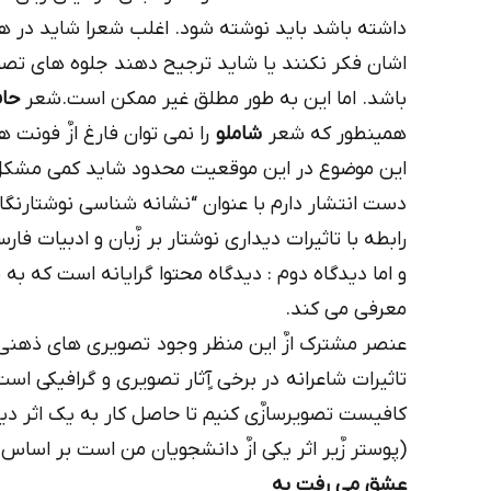
داشته باشد باید نوشته شود. اغلب شعرا شاید در 
اشان فکر نکنند یا شاید ترجیح دهند جلوه های تصو
باشد. اما این به طور مطلق غیر ممکن است.شعر
حا
همینطور که شعر
شاملو
را نمی توان فارغ ازٌ فونت 
این موضوع در این موقعیت محدود شاید کمی مشکل ب
دست انتشار دارم با عنوان “نشانه شناسی نوشتارنگار
رابطه با تاثیرات دیداری نوشتار بر زٌبان و ادبیات فار
و اما دیدگاه دوم : دیدگاه محتوا گرایانه است که به
معرفی می کند.
عنصر مشترک ازٌ این منظر وجود تصویری های ذهنی و
تاثیرات شاعرانه در برخی آٍثار تصویری و گرافیکی است
کافیست تصویرسازٌی کنیم تا حاصل کار به یک اثر دید
(پوستر زٌیر اثر یکی ازٌ دانشجویان من است بر اسا
عشق می رفت به