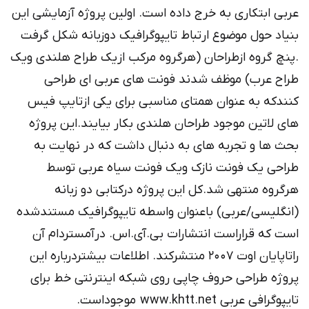
عربی ابتکاری به خرج داده است. اولین پروژه آزمایشی این
بنیاد حول موضوع ارتباط تایپوگرافیک دوزبانه شکل گرفت
.پنچ گروه ازطراحان (هرگروه مرکب ازیک طراح هلندی ویک
طراح عرب) موظف شدند فونت های عربی ای طراحی
کنندکه به عنوان همتای مناسبی برای یکی ازتایپ فیس
های لاتین موجود طراحان هلندی بکار بیایند.این پروژه
بحث ها و تجربه های به دنبال داشت که در نهایت به
طراحی یک فونت نازک ویک فونت سیاه عربی توسط
هرگروه منتهی شد.کل این پروژه درکتابی دو زبانه
(انگلیسی/عربی) باعنوان واسطه تایپوگرافیک مستندشده
است که قراراست انتشارات بی.آی.اس. درآمستردام آن
راتاپایان اوت ۲۰۰۷ منتشرکند. اطلاعات بیشتردرباره این
پروژه طراحی حروف چاپی روی شبکه اینترنتی خط برای
تایپوگرافی عربی www.khtt.net موجوداست.