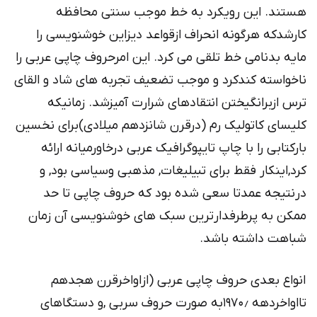
هستند. این رویکرد به خط موجب سنتی محافظه
کارشدکه هرگونه انحراف ازقواعد دیزاین خوشنویسی را
مایه بدنامی خط تلقی می کرد. این امرحروف چاپی عربی را
ناخواسته کندکرد و موجب تضعیف تجربه های شاد و القای
ترس ازبرانگیختن انتقادهای شرارت آمیزشد. زمانیکه
کلیسای کاتولیک رم (درقرن شانزدهم میلادی)برای نخسین
بارکتابی را با چاپ تایپوگرافیک عربی درخاورمیانه ارائه
کرد,اینکار فقط برای تبیلیغات, مذهبی وسیاسی بود, و
درنتیجه عمدتا سعی شده بود که حروف چاپی تا حد
ممکن به پرطرفدارترین سبک های خوشنویسی آن زمان
شباهت داشته باشد.
انواع بعدی حروف چاپی عربی (ازاواخرقرن هجدهم
تااواخردهه ۱۹۷۰٫به صورت حروف سربی ,و دستگاهای