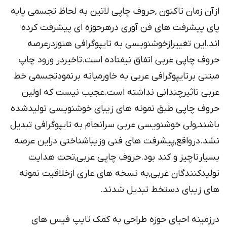
ازآن زمان تاکنون ,حروف چاپی لاتین به لحاظ تجسمی پابه
پای پیشرفت های فن آوری درهرحوزه ای پیشرفت کرده
اند.این تغییرازخوشنویسی به تایپوگرافی هنوزدرعرصه
حروف چاپی عربی اتفاق نیفتاده است.تاخیردر ورود چاپ
مبتنی برتایپوگرافی عربی به خاورمیانه برنمودتجسمی خط
عربی تاثیرچندانی نداشته است.عجیب نیست که اولین
حروف چاپی طبق نمونه های زیبای خوشنویسی تولیدشده
باشند,ولی خوشنویسی عربی سرانجام به تایپوگرافی تبدیل
نشد.درواقع,پیشرفت های فنی وزیباشناختی دراین عرصه
بسیارناچیز و کند بود.حروف چاپی عربی,تحت هدایت
تولیدکنندگان غربی,به نسخه های عاری ازخلاقیت نمونه
های زیبای دستخط تبدیل شدند.
درزمینه احیای حوزه طراحی به کمک تایپ فیس های