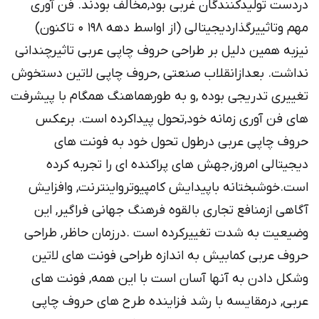
دردست تولیدکنندگان غربی بود,مخالف بودند. فن آوری
مهم وتاثییرگذاردیجیتالی (از اواسط دهه ۱۹۸ ۰ تاکنون)
نیزبه همین دلیل بر طراحی حروف چاپی عربی تاثیرچندانی
نداشت. بعدازانقلاب صنعتی ,حروف چاپی لاتین دستخوش
تغییری تدریجی بوده ,و به طورهماهنگ همگام با پیشرفت
های فن آوری زمانه خود,تحول پیداکرده است. برعکس
حروف چاپی عربی درطول تحول خود به فونت های
دیجیتالی امروز,جهش های پراکنده ای را تجربه کرده
است.خوشبختانه باپیدایش کامپیوترواینترنت, وافزایش
آگاهی ازمنافع تجاری بالقوه فرهنگ جهانی فراگیر, این
وضیعیت به شدت تغییرکرده است .درزمان حاظر, طراحی
حروف عربی کمابیش به اندازه طراحی فونت های لاتین
وشکل دادن به آنها آسان است با این همه, فونت های
عربی, درمقایسه با رشد فزاینده طرح های حروف چاپی