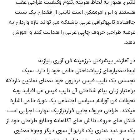
لاتین, هنوز به لحاظ هزینه ,تنوع وکیفیت طراحی عقب
هستند و این امرممکن است ناشی از فقدان یک سنت
جاافتاده تایپوگرافی عربی باشدکه می تواند تازه واردان به
عرصه طراحی حروف چاپی عربی را هدایت کند و آموزش
دهد.
در آغازهر پیشرفتی درزمینه فن آوری ,نیازبه
ایجادمعیارهای زیباشناختی خاص خود را دارد. سبک
تجسمی یک تایپ فیس دردرون خود معنای نمادین داردکه
براعتبار زبان پیام شناختی آن تایپ فیس می افزاید وبه
تحولات فن آورانه, سیاسی اجتماعی یک دوره خاص اشاره
میکند. طراحی حروف چاپی فرارترازیک مهارت اجرایی است
شکل های حروف تلاش های آگاهانه وخلاق طراحان خود از
یک سو دید هنری یک فرد,و از سوی دیگر وجوه معنوی