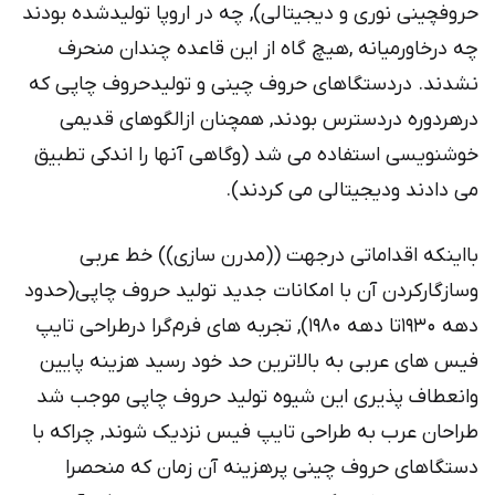
حروفچینی نوری و دیجیتالی), چه در اروپا تولیدشده بودند
چه درخاورمیانه ,هیچ گاه از این قاعده چندان منحرف
نشدند. دردستگاهای حروف چینی و تولیدحروف چاپی که
درهردوره دردسترس بودند, همچنان ازالگوهای قدیمی
خوشنویسی استفاده می شد (وگاهی آنها را اندکی تطبیق
می دادند ودیجیتالی می کردند).
بااینکه اقداماتی درجهت ((مدرن سازی)) خط عربی
وسازگارکردن آن با امکانات جدید تولید حروف چاپی(حدود
دهه ۱۹۳۰تا دهه ۱۹۸۰), تجربه های فرم‌گرا درطراحی تایپ
فیس های عربی به بالاترین حد خود رسید هزینه پایین
وانعطاف پذیری این شیوه تولید حروف چاپی موجب شد
طراحان عرب به طراحی تایپ فیس نزدیک شوند, چراکه با
دستگاهای حروف چینی پرهزینه آن زمان که منحصرا