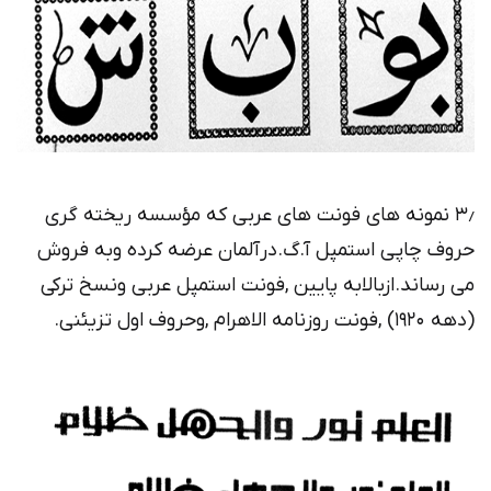
۳٫ نمونه های فونت های عربی که مؤسسه ریخته گری
حروف چاپی استمپل آ.گ.درآلمان عرضه کرده وبه فروش
می رساند.ازبالابه پایین ,فونت استمپل عربی ونسخ ترکی
(دهه ۱۹۲۰) ,فونت روزنامه الاهرام ,وحروف اول تزیئنی.