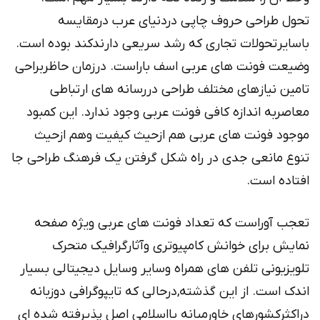
تحول طراحی حروف چاپی دردنیای عرب درمقایسه
باسایرتحولات تجاری که رشد سریعی دارندکند بوده است.
وضیعت فونت های عربی اسف باراست. درزمان حاظربراحی
تامین نیازهای مختلف طراحی دررسانه های ارتباطی
معاصربه اندازه کافی فونت عربی وجود ندارد. این کمبود
موجود فونت های عربی هم ازحیث کیفیت وهم ازحیث
تنوع مانعی جدی در راه شکل گرفتن یک فرهنگ طراحی جا
افتاده است.
تعجب آوراست که تعداد فونت های عربی ویژه صفحه
نمایش برای خوانش کامپیوتری وآثارگرافیک متحرک
تلویزیونی تلفن های همراه وسایر وسایل دیجیتالی بسیار
اندک است. از این گذشته,درحالی که تایپوگرافی دوزبانه
دراکثرکشورهای خاورمیانه یااسلامی اصل پذیرفته شده ای