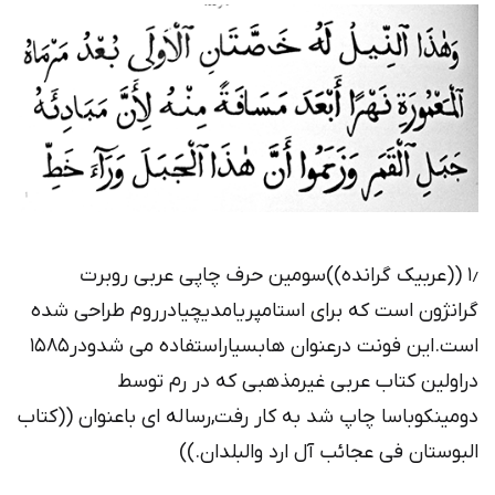
۱٫ ((عربیک گرانده))سومین حرف چاپی عربی روبرت
گرانژون است که برای استامپریامدیچیادرروم طراحی شده
است.این فونت درعنوان هابسیاراستفاده می شدودر۱۵۸۵
دراولین کتاب عربی غیرمذهبی که در رم توسط
دومینکوباسا چاپ شد به کار رفت,رساله ای باعنوان ((کتاب
البوستان فی عجائب آل ارد والبلدان.))