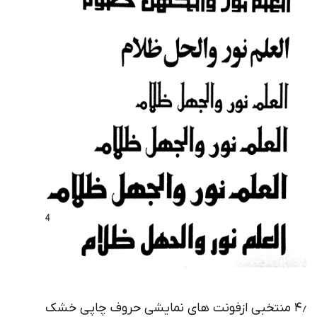
۴٫ منتخبی ازفونت های نمایشی حروف چاپی خشک