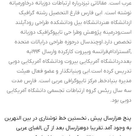
عرب است. مقالاتی نیزدرباره ارتباطات دوزبانه درخاورمیانه
نوشته است. ابی فارس فارغ التحصیل رشته گرافیک
ازدانشگاه هنردانشگاه بیل ودانشکده طراحی رودآیلند
است,ودرمینه پژوهش وطرا حی تایپوگرافیک دوزبانه
تخصص دارد.اوچندسال درحوزه طراحی درایالات متحده
,آمسترادام,فرانسه وبیروت کارکرده وارسال ۱۹۹۴به
بعددردانشگاه آمریکایی بیروت ودانشگاه آمریکایی دوبی
تدریس کرده است.ابی وبنیانگذار و عضو فعال هیئت
مدیره بنیادخط, مرکز تایپوگرافی عربی است. فارِس مدت
سه سال ریئس گروه ارتباطات تجسمی دانشگاه آمریکایی
دوبی بود.
پنج هزارسال پیش , نخستین خط نوشتاری در بین النهرین
به وجود آمد.تقریبا دوهزارسال بعد از آن ,الفبای عربی