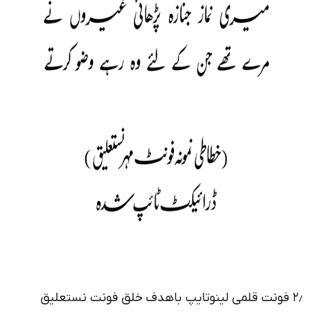
۲٫ فونت قلمی لینوتایپ باهدف خلق فونت نستعلیق