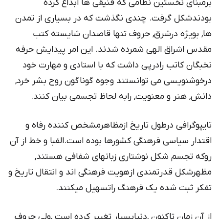
برمبنای نخستین نظامی که فنیقی ها ابداع کرده
بودندشکل گرفت. چندی نگذشت که در بسیاری از تمدن
ها, بویژه درشرق, حروف تنها قاصدان شایسته کتب
مقدس اشراق الهی شمرده شدند. این امر پیدایش حرفه
نخبگان کاتب رادرپی داشت که با استادی و مهارت خود
درخوشنویسی می توانستند وجوه گوناگون روح بشر خرد,
دانش, هنر و معنویت, رابه لحاظ تجسمی بیان کنند.
تایپوگرافی درطول تاریخ ازمظاهرمشخص کننده رفاه و
اقتدار سیاسی فرهنگی کشورها بوده است.الفبا و خط از آن
روکه تجسم شکل نوشتاری زبانهای شفافی هستند,
مظهرشکل قدرتمندی ازهویت فرهنگی اند و انتقال تاریخ و
تفکر ثبت شده یک فرهنگ راتسهیل میکنند.
از آن زمان تاکنون ,دنیابسیار تغییر کرده است ,ولی حروف