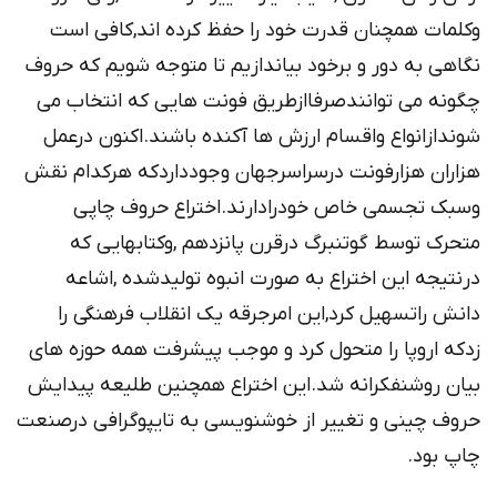
وکلمات همچنان قدرت خود را حفظ کرده اند,کافی است
نگاهی به دور و برخود بیاندازیم تا متوجه شویم که حروف
چگونه می توانندصرفاازطریق فونت هایی که انتخاب می
شوندازانواع واقسام ارزش ها آکنده باشند.اکنون درعمل
هزاران هزارفونت درسراسرجهان وجودداردکه هرکدام نقش
وسبک تجسمی خاص خودرادارند.اختراع حروف چاپی
متحرک توسط گوتنبرگ درقرن پانزدهم ,وکتابهایی که
درنتیجه این اختراع به صورت انبوه تولیدشده ,اشاعه
دانش راتسهیل کرد,این امرجرقه یک انقلاب فرهنگی را
زدکه اروپا را متحول کرد و موجب پیشرفت همه حوزه های
بیان روشنفکرانه شد.این اختراع همچنین طلیعه پیدایش
حروف چینی و تغییر از خوشنویسی به تایپوگرافی درصنعت
چاپ بود.