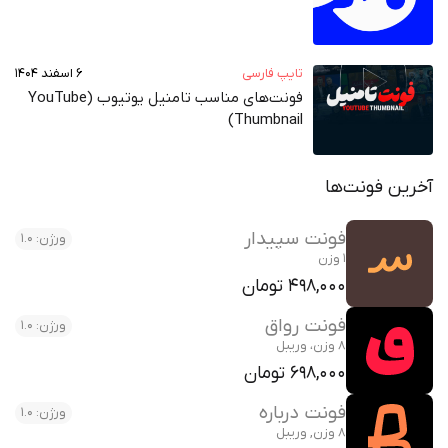
تایپ فارسی
۶ اسفند ۱۴۰۴
فونت‌های مناسب تامنیل یوتیوب (YouTube
Thumbnail)
آخرین فونت‌ها
فونت سپیدار
ورژن: 1.0
1 وزن
498,000 تومان
فونت رواق
ورژن: 1.0
8 وزن، وریبل
698,000 تومان
فونت درباره
ورژن: 1.0
8 وزن, وریبل