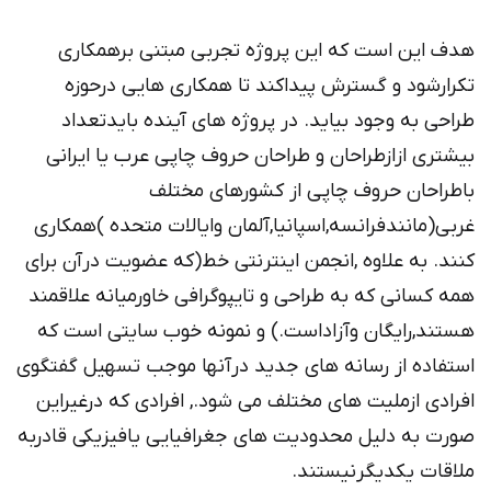
هدف این است که این پروژه تجربی مبتنی برهمکاری
تکرارشود و گسترش پیداکند تا همکاری هایی درحوزه
طراحی به وجود بیاید. در پروژه های آینده بایدتعداد
بیشتری ازازطراحان و طراحان حروف چاپی عرب یا ایرانی
باطراحان حروف چاپی از کشورهای مختلف
غربی(مانندفرانسه,اسپانیا,آلمان وایالات متحده )همکاری
کنند. به علاوه ,انجمن اینترنتی خط(که عضویت درآن برای
همه کسانی که به طراحی و تایپوگرافی خاورمیانه علاقمند
هستند,رایگان وآزاداست.) و نمونه خوب سایتی است که
استفاده از رسانه های جدید درآنها موجب تسهیل گفتگوی
افرادی ازملیت های مختلف می شود., افرادی که درغیراین
صورت به دلیل محدودیت های جغرافیایی یافیزیکی قادربه
ملاقات یکدیگرنیستند.