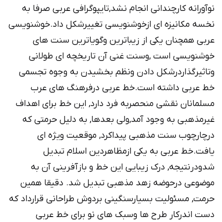
نوآورانه کارچندانی انجام نشد,تایپوگرافی عربی صرفا به
نخسه مکانیزه ای ازخوشنویسی تغییرشکل داد.خوشنویسی
عربی همچنان یکی از زیباترین وگویاترین سنت های
خوشنویسی است ,وسنت غنی آن تاریخچه ای طولانی
وتاثیرگذاردرشکل دادن ونظم بخشیدن به وجوه تجسمی
خط عربی داشته است.خط عربی درفرهنگ های عرب
مسلمانان نقشی منحصربه فرد دارد, این خط برای اهداف
غیرمذهبی به وجود آمد,ولی بعدها, به دلیل حرمتی که
درچارچوب سنت مذهبی پیداکرد, موقعیت ویژه ای
یافت.خط عربی به یکی ازمظاهردین اسلام تبدیل
شدودرنتیجه, درک زیبایی این خط و بازآفرینی آن به
موضوعی درحوضه زهد مذهبی تبدیل شد. دقیقا همین
حرمت, مسئولیت بسیارسنگینی بردوش طراحانی قرارداد که
دست اندرکار طرح ها وسبک های نو برای خط عربی