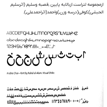
ازمجموعه لتراست.ازبالابه پایین ,قصبه وسلیم (اثرسلیم
الحبشی),کوفی(درسه وزن,)واحمد(اثراحمدعلی,).