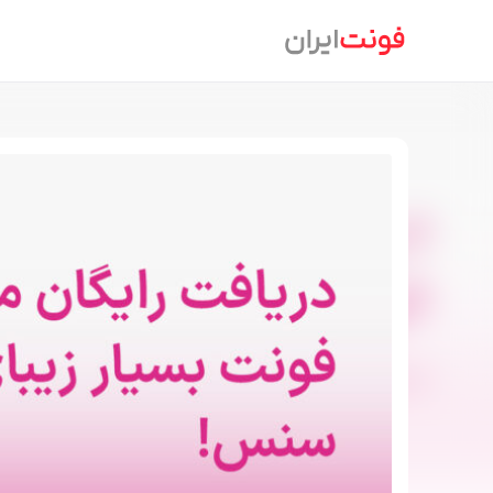
Ski
t
conten