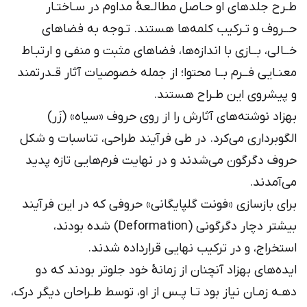
طـرح جلدهای او حـاصل مطالـعۀ مداوم در سـاختـار
حــروف و تـرکیب کلمه‌ها هستند. تـوجه به فضاهای
خــالی، بــازی با اندازه‌ها، فضاهای مثبت و منفی و ارتبـاط
معنـایی فــرم بــا محتوا؛ از جمله خصوصیات آثار قـدرتمند
و پیشروی این طـراح هستند.
بهزاد نوشته‌های آثارش را از روی حروف «سیاه» (زَر)
الگوبرداری می‌کرد. در طی فرآیند طراحی، تناسبات و شکل
حروف دگرگون می‌شدند و در نهایت فرم‌هایی تازه پدید
می‌آمدند.
برای بازسازی «فونت گلپایگانی» حروفی که در این فرآیند
بیشتر دچار دگرگونی (Deformation) شده بودند،
استخراج، و در ترکیب نهایی قرارداده شدند.
ایده‌های بهزاد آنچنان از زمانۀ خود جلوتر بودند که دو
دهـه زمـان نیاز بود تـا پـس از او، توسط طـراحان دیگر درک،