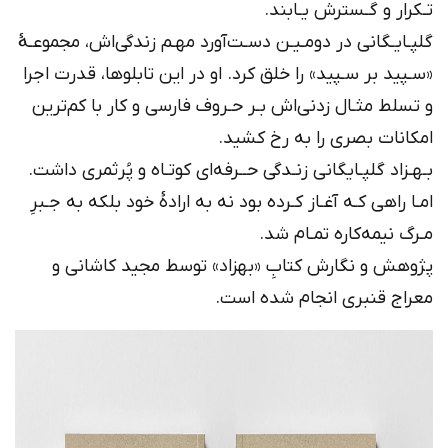
تـکرار و گـسترش یـابند.
گلپـایـگانی در دومـیـن دسـت‌آورد مهـم زندگی‌اش، مجموعـۀ
«سـپید بر سـپید» را خلق کرد. او در این تابلوها، قدرت اجرا
و تسلط مثـال زدنی‌اش بـر حـروف فارسی و کار با کم‌ترین
امکانات بصری را به رخ کشید.
بـهـزاد گلپـایگانی زنـدگی حــرفه‌ای کوتـاه و پُرثمری داشت.
امـا راهی کـه آغـاز کـرده بود نه به ارادۀ خود بلکه به جـبرِ
مـرگ نیمه‌کاره تمـام شد.
پژوهش و نگارش کتابِ «بهزاد» توسط مجید کاشانی و
معراج قنبری انجام شده است.