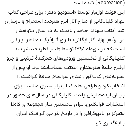
(Recreation) شده است.
این فونت اول‌بار توسط «استودیو دفتر» برای طراحی کتاب
بهزاد گلپایگانی از میان آثار این هنرمند استخراج و بازسازی
شد. کتاب بـهـزاد، حـاصل نزدیک به دو سـال پـژوهش
دربـارۀ «بــهزاد گلپـایگانی» طـراح گـرافیکِ معـاصر ایـرانـی
اسـت که در دی‌ماه ۱۳۹۸ توسط «نشر نظر» منتشر شد.
گـلپـایگانی از نـخـستین ورودی‌های هنرکـدۀ تـزئینی و جزو
اولین حلقۀ هنرمندانِ «مکتب سقـاخـانه» بود. او پس از
تجـربه‌های گونـاگون هنری سرانجام حـرفۀ گـرافیک را
انتخاب کرد و طراحی جلد کتـاب را بـستری مناسب برای
بـیــان ایده‌هـایش یافت. گلپایگانی در سال‌های حضور در
انـتشارات فرانکلین، بـرای نـخستین بــار مجموعه‌ای کاملا
متمرکز بر تایپوگرافی را در تاریخ طراحی گـرافیک ایـران
پـایه‌گذاری کرد.