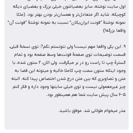
اول سایت نوشته، سایز بعضیاشون خیلی بزرگ و بعضیای دیگه
کوچیکه. شاید اگر متعادل‌تر و همسان‌تر بودن بهتر بود. (مثلا
نمونه نوشتۀ “فونت ایران‌یکان” نسبت به نمونه نوشتۀ “فونت آن”
واقعا بزرگه!)
9. این یکی واقعا مهم نیست! ولی نتونستم نگم?: توی نسخۀ قبلی،
قسمت توضیحات توی صفحۀ فونت‌ها وسط صفحه بود و تمام
گسترۀ چپ تا راست رو در بر میگرفت. ولی الان، 2 ستون شده، با
وجود اینکه ستون سمت چپ کاملا خالیه و میتونه این فضا به
متن و تصاویری که بین متن درج شدن اختصاص پیدا کنه. البته
چیز غیرمعمولی نیست و توی خیلی سایتها وجود داره و فکر کنم
5-6 سال پیش سایت شما هم همینطور بود.
عذر میخوام طولانی شد. موفق باشید.