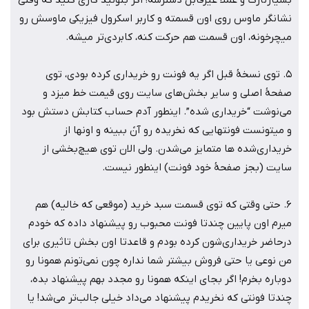
بسیارنازک و عملا غیرقابل دسترسه! اگر بتونید کاری کنید که وقتی
نشانگر ماوس روی اون قسمته و کاربر اسکرول فیزیکی ماوسش رو
میچرخونه، اون قسمت هم حرکت کنه، کابردی‌تر میشه.
5. توی نسخۀ قبل اگر یه فونت رو خریداری کرده بودی، توی
صفحۀ اصلی و سایر بخش‌های سایت روی قیمت خط میزد و
می‌نوشت “خریداری شده”. اینطور آدم حساب کتابش دستش بود
و میتونست فونتهایی که نخریده رو آنً ببینه و اونها از
خریداری‌شده ها متمایز می‌شدن. ولی الان توی هیچ‌بخشی از
سایت (بجز صفحۀ خود فونت) اینطور نیست.
6. حتی وقتی که توی قسمت سبد خرید (موقعی که خالیه) هم
میرم اون پایین چندتا فونت محبوب رو پیشنهاد داده که خودم
درحاضر خریداری‌شون کرده بودم و قاعدتا اون بخش تاثیری برای
من نوعی یا حتی فروش بیشتر شما نداره چون نمی‌تونم همونا رو
دوباره بخرم! اگر بجای اینکه همونا رو مجدد بهم پیشنهاد بده،
چندتا فونتی که نخریدم پیشنهاد می‌داد خیلی جالب‌تر می‌شد! یا