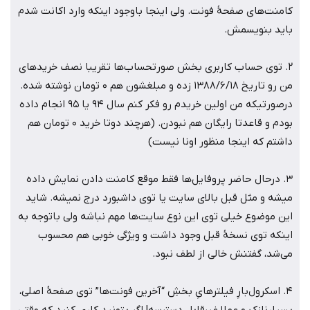
کامنت‌های صفحۀ فونت. ولی اینجا باوجود اینکه وارد اکانت شدم
باید بنویسمش.
2. توی حساب کاربری بخش صورتحساب‌ها تقریبا نصف خریدهای
من رو تاریخ 1388/6/18 زده و مبلغشون هم 0 تومان نوشته شده.
درصورتیکه من اولین خریدم رو فکر کنم سال 94 یا 95 انجام داده
بودم و قاعدتا رایگان هم نبودن. (هرچند دوتا خرید 0 تومان هم
داشتم که اینجا منظور اونا نیست)
3. درحال حاضر پروفایل‌ها فقط موقع کامنت دادن نمایش داده
میشه و مثل قبل بالای سایت یا توی داشبورد درج نمیشه. شاید
این موضوع خیلی توی این نوع سایت‌ها مهم نباشه ولی باتوجه به
اینکه توی نسخۀ قبل وجود داشت و ویژگی خوبی هم محسوب
می‌شد، گفتنش خالی از لطف نبود.
4. اسکرول‌بارِ فیلترهایِ بخشِ “آخرین فونت‌ها” توی صفحۀ اصلی،