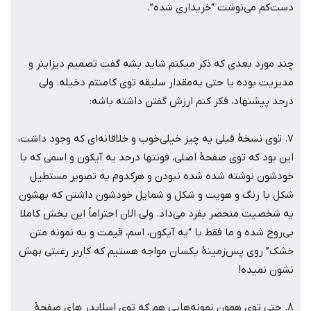
دست‌کم می‌نوشت “خریداری شده”.
چند مورد بعدی که ذکر میکنم شاید بشه گفت تصمیم دیزاینر و
مدیریت بوده یا حتی یه‌مقدار سلیقه توی کامنتم دخیله. ولی
درحد پیشنهاد، فکر کنم ارزش گفتن داشته باشه:
7. توی نسخۀ قبلی یه چیز خیلی‌خوب و خلاقانه‌ای که وجود داشت،
این بود که توی صفحۀ اصلی، فونتها درحد یه آیکون و اسمی که با
خودشون نوشته شده شده نبودن و هرکدوم یه تصویر مستطیل
شکل با رنگ و هویت و شکل و شمایل خودشون داشتن که بهشون
یه شخصیت منحصر بفرد می‌داد. ولی الان احتراماً این بخش کاملا
بی‌روح شده و ما فقط با “یه آیکون، اسم، قیمت و یه نمونه متن
خشک” روی پس‌زمینۀ یکسان مواجه هستیم که کاربر رغبتی بهش
نشون نمیده!
8. حتی توی همون نمونه‌هایی هم که توی اسلایدر های صفحۀ