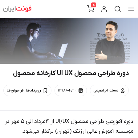
Ski
0
t
conten
دوره طراحی محصول UI‪ ‬UX کارخانه محصول
.
مسلم ابراهیمی
۱۳۹۸/۰۴/۲۹
رویداد‌ها
فراخوان‌ها
دوره آموزشی طراحی محصول UI‪/‬UX از ۴مرداد الی ۵ مهر در
موسسه آموزش عالی ارژنگ (تهران) برگذار می‌شود.