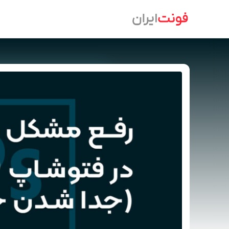
Ski
t
conten