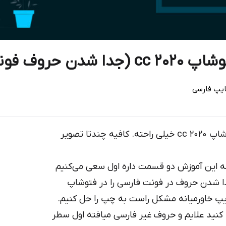
حروف فونت)
ایپ فارسی
حل مشکل فارسی نویسی و جدا شدن حروف در فتوشاپ ۲۰۲۰ cc خیلی راحته. کافیه چندتا تصویر
ه این آموزش دو قسمت داره اول سعی می‌کنیم
ه world ready layout مشکل جدا شدن حروف در فونت فارسی را در فتوشاپ
 تایپ خاورمیانه مشکل راست به چپ را حل کنیم.
کنید علایم و حروف غیر فارسی میافته اول سطر