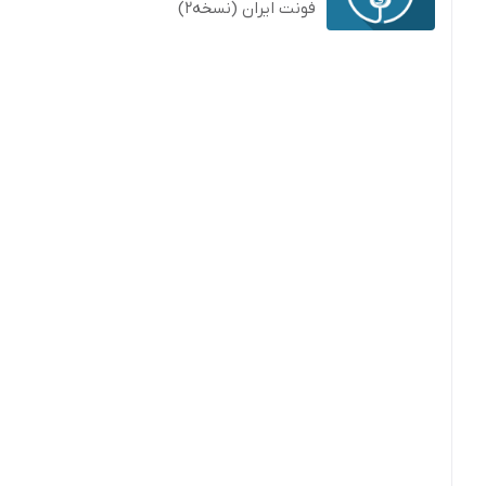
فونت ایران (نسخه2)