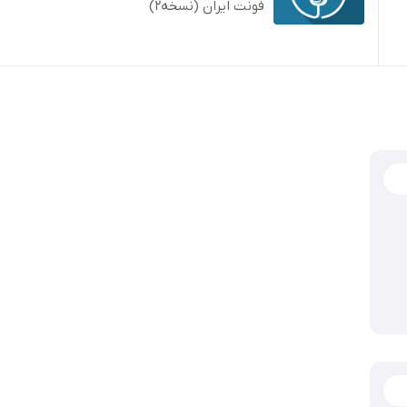
فونت ایران (نسخه2)