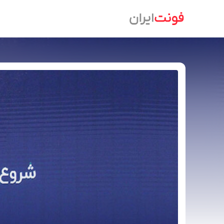
Ski
t
conten