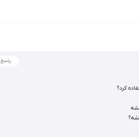
پاسخ
اده کرد؟
یشه
یشه؟