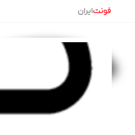
Ski
t
conten