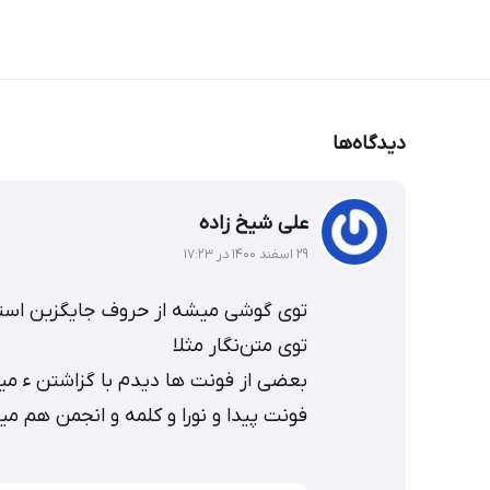
دیدگاه‌ها
علی شیخ زاده
۲۹ اسفند ۱۴۰۰ در ۱۷:۲۳
توی گوشی میشه از حروف جایگزین استف
توی متن‌نگار مثلا
بعضی از فونت ها دیدم با گزاشتن ء م
فونت پیدا و نورا و کلمه و انجمن هم م