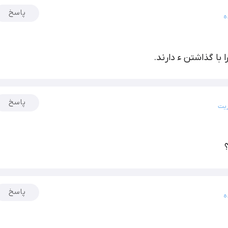
پاسخ
ه
 با گذاشتن ء دارند.
پاسخ
ریت
پاسخ
ه