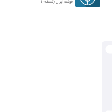
فونت ایران (نسخه2)