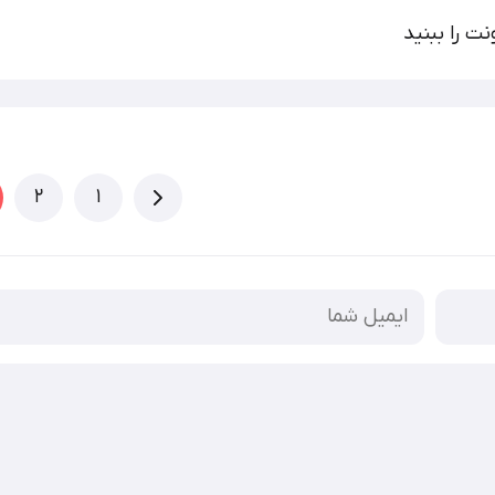
ت را ببنید
2
1