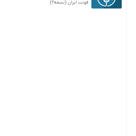
فونت ایران (نسخه2)