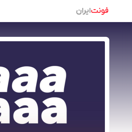
Ski
t
conten