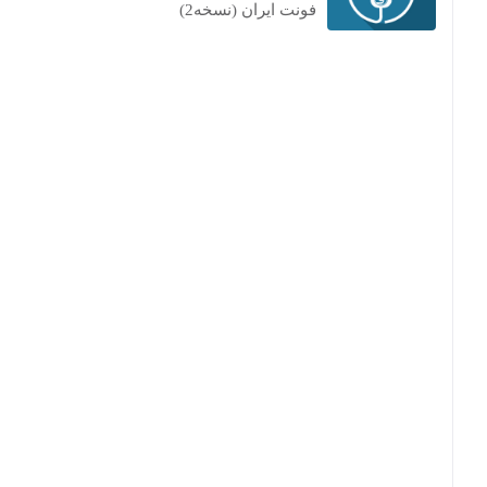
فونت ایران (نسخه2)