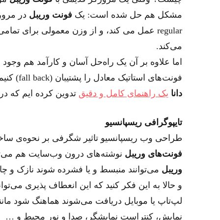
مشکل هم حل شده است: یک
فونت وریبل
در مرور
regular عمل می کند، و از وزن معمولی برای ت
می‌کند.
اما علاوه بر آن یک راه‌حل آسان و کارآمد هم وجود
فونت‌های استاتیک معادل را پشتیبان (fall back) کنیم. (برای انجام این کار در رابطه با
دانا
یک راهنمای کامل و دقیق
تدوین کرده ایم که در
تایپوگرافی ریسپانسیو
طراحی وب ریسپانسیو تاثیر شگرفی بر نحوه‌ی ساخ
فونت‌های وریبل
نوشته‌های درون وب‌سایت هم می‌تو
وریبل
می‌توانند منبسط و یا فشرده شوند نازک و چاق
و حالا به این فکر کنید که این انعطاف پذیری می‌تو
لپ‌تاپ یا موبایل دریافت می‌شوند هماهنگ شود مانن
نمایش، کنتراست نمایشگر، صدا و نور محیط و …