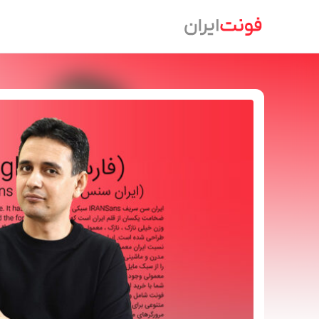
Ski
t
conten