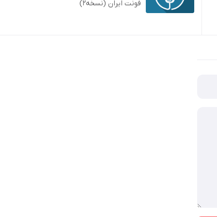
فونت ایران (نسخه2)