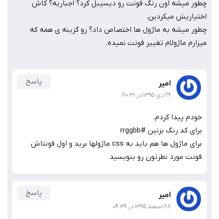
چطور میشه اون رنگ فونت رو دیسیبل کرد؟ اجباریه؟ کاش
اختیاریش میکردین.
چطور میشه به ماژول ها اختصاص داد؟ رو گزینه ی همه که
میزارم ماژولام تغییر فونت نمیده.
پاسخ
امیر
۲۹ دی ۱۳۹۵ در ۲۰:۳۱
خودم پیدا کردم.
برای کد رنگ بزنین #rrggbb
برای ماژول ها هم باید به css ماژولها برید و اول فونتاش
فونت مورد نطرتون رو بنویسید
پاسخ
امیر
۲۸ اسفند ۱۳۹۵ در ۰۴:۳۹