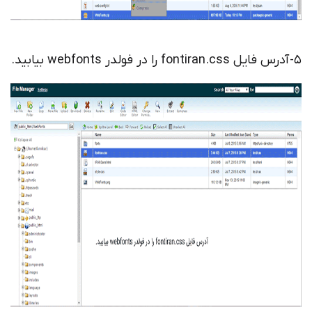
5- آدرس فایل fontiran.css را در فولدر webfonts بیابید.