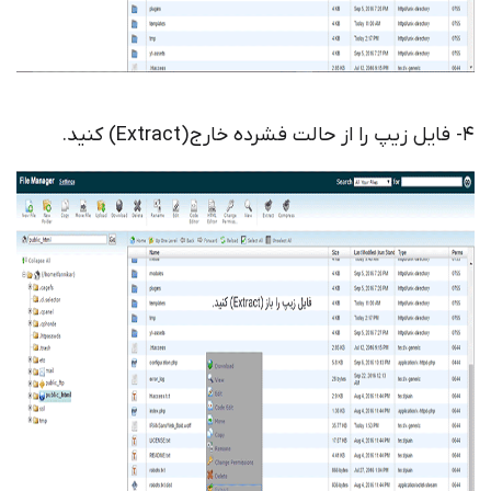
4- فایل زیپ را از حالت فشرده خارج (Extract) کنید.