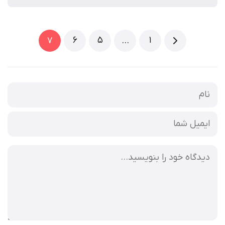
6
5
1
7
…