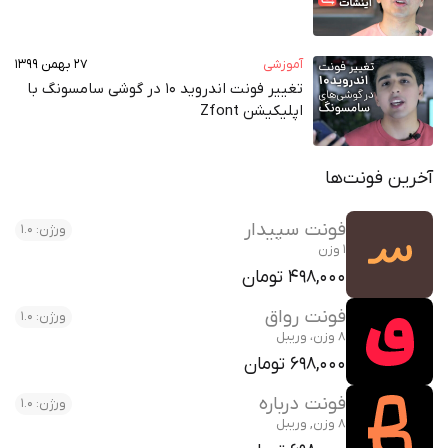
آموزشی
۲۷ بهمن ۱۳۹۹
تغییر فونت اندروید ۱۰ در گوشی سامسونگ با
اپلیکیشن Zfont
آخرین فونت‌ها
فونت سپیدار
ورژن: 1.0
1 وزن
498,000 تومان
فونت رواق
ورژن: 1.0
8 وزن، وریبل
698,000 تومان
فونت درباره
ورژن: 1.0
8 وزن, وریبل