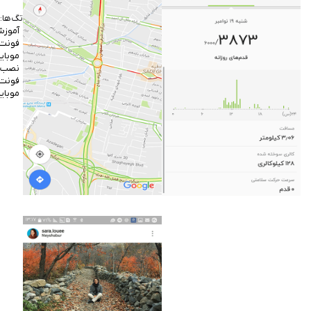
تگ‌ها:
آموزش
فونت
موبایل
نصب
فونت
موبایل