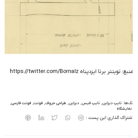
یزدپناه https://twitter.com/BornaIz
دیزاین
تایپ فیس
دیزاین
طراحی حروف
فونت
فونت فارسی
اری این پست :