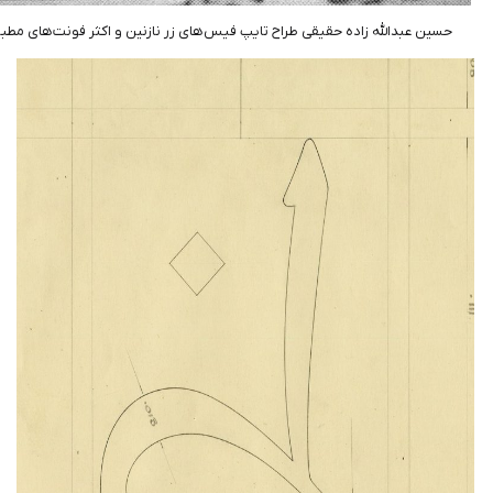
دالله زاده حقیقی طراح تایپ فیس‌های زر نازنین و اکثر فونت‌های مطبوعات ایرانی