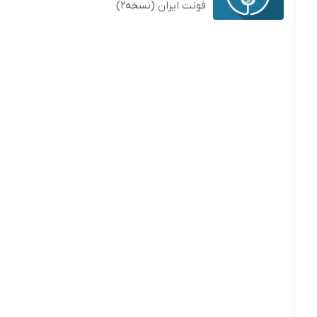
فونت ایران (نسخه2)