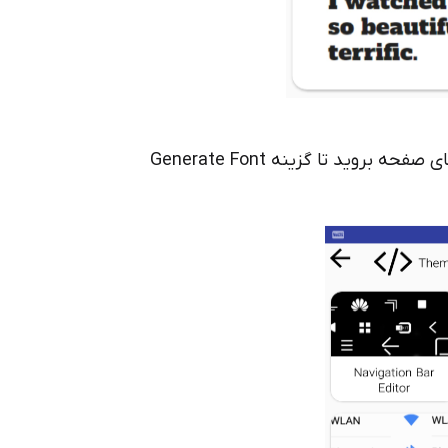
پس از وارد شدن به محیط Font Generator به انتهای صفحه بروید تا گزینه Generate Font