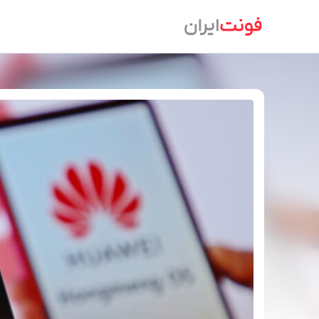
Ski
t
conten