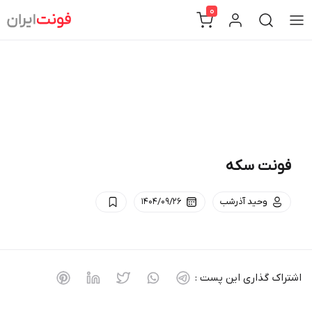
Ski
0
t
conten
فونت سکه
وحید آذرشب
۱۴۰۴/۰۹/۲۶
اشتراک گذاری این پست :