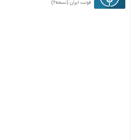
فونت ایران (نسخه2)