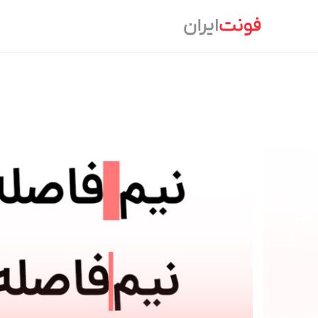
Ski
t
conten