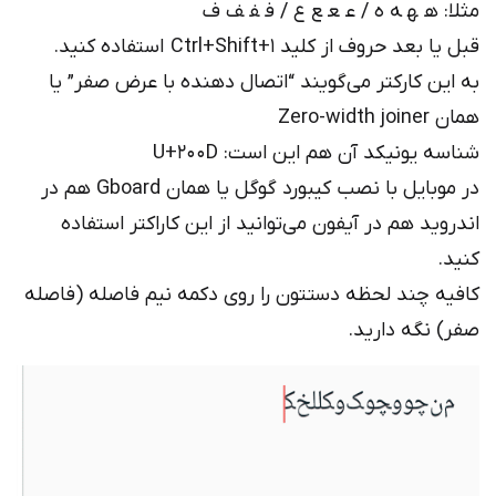
مثلا: ه‍ ‍ه‍ ‍ه ه / ع‍ ‍ع‍ ‍ع ع / ف‍ ‍‍ف‍ ‍ف ف
قبل یا بعد حروف از کلید Ctrl+Shift+1 استفاده کنید.
به این کارکتر می‌گویند “اتصال دهنده با عرض صفر” یا
همان Zero-width joiner
شناسه یونیکد آن هم این است: U+200D
در موبایل با نصب کیبورد گوگل یا همان Gboard هم در
اندروید هم در آیفون می‌توانید از این کاراکتر استفاده
کنید.
کافیه چند لحظه دستتون را روی دکمه نیم فاصله (فاصله
صفر) نگه دارید.