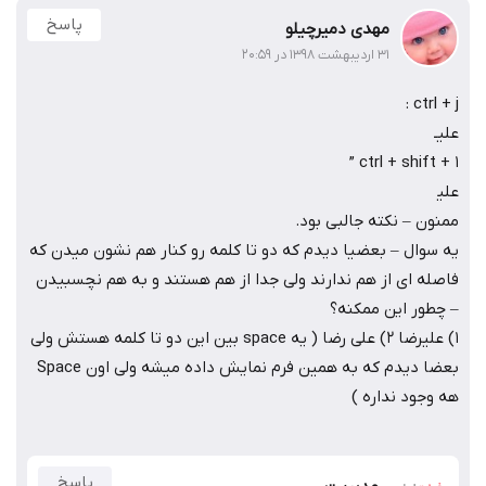
پاسخ
مهدی دمیرچیلو
۳۱ اردیبهشت ۱۳۹۸ در ۲۰:۵۹
ctrl + j :
علیـ
ctrl + shift + 1 ”
علی‍
ممنون – نکته جالبی بود.
یه سوال – بعضیا دیدم که دو تا کلمه رو کنار هم نشون میدن که
فاصله ای از هم ندارند ولی جدا از هم هستند و به هم نچسبیدن
– چطور این ممکنه؟
1) علیرضا 2) علی رضا ( یه space بین این دو تا کلمه هستش ولی
بعضا دیدم که به همین فرم نمایش داده میشه ولی اون Space
هه وجود نداره )
پاسخ