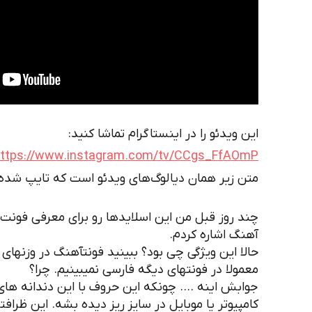
این ویدئو را در اینستاگرام تماشا کنید:
ttps://www.instagram.com/tv/CCgs_FfAOmP
متن زیر همان دیالوگ‌های ویدئو است که تایپ شده
چند روز قبل من این اسلایدها رو برای معرفی فونت 
آهنگ اشاره کردم.
حالا این ویژگی چی بود؟ ببینید فونتآهنگ در وزنهای 
معمولا در فونتهای دیگه فارسی نمیبینیم. چرا؟
جوابش اینه …. چونکه این حروف با این دندانه های
کامپیوتر یا موبایل در سایز ریز دیده بشه. این ظرافته