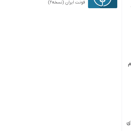
فونت ایران (نسخه2)
م
برای