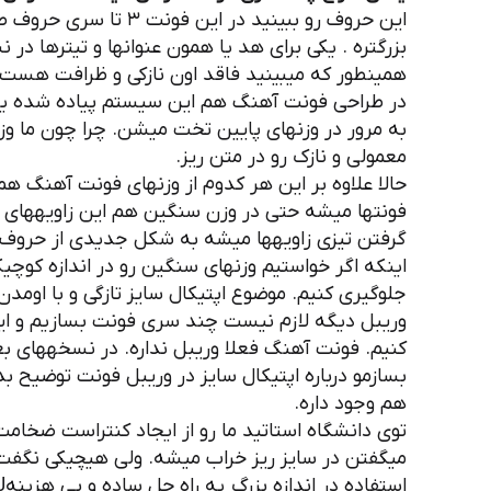
این حروف رو ببینید در
بزرگتره . یکی برای هد یا همون عنوانها و تیترها د
همینطور که میبینید فاقد اون نازکی و ظرافت هست.
در طراحی فونت آهنگ هم این سیستم پیاده شده یعنی
به مرور در وزنهای پایین تخت میشن. چرا چون ما وزن
معمولی و نازک رو در متن ریز.
فونتها میشه حتی در وزن سنگین هم این زاویههای تی
گرفتن تیزی زاویهها میشه به شکل جدیدی از حروف ر
اینکه اگر خواستیم وزنهای سنگین رو در اندازه کوچیک
جلوگیری کنیم. موضوع اپتیکال سایز تازگی و با اومد
وریبل دیگه لازم نیست چند سری فونت بسازیم و این
کنیم. فونت آهنگ فعلا وریبل نداره. در نسخههای ب
بسازمو درباره اپتیکال سایز در وریبل فونت توضیح بد
هم وجود داره.
توی دانشگاه استاتید ما رو از ایجاد کنتراست ضخام
استفاده در اندازه بزرگ یه راه حل ساده و بی هزینهJ