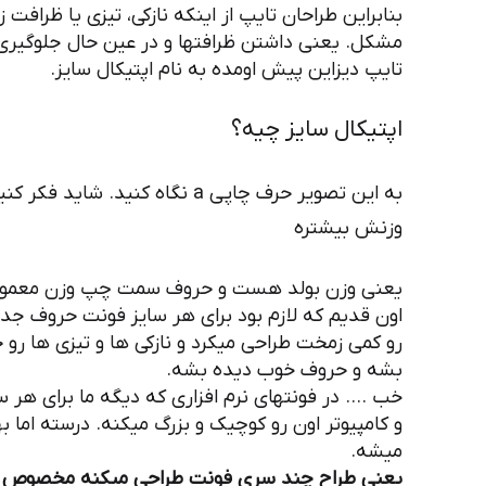
بنابراین طراحان تایپ از اینکه نازکی، تیزی یا ظرافت
مشکل. یعنی داشتن ظرافتها و در عین حال جلوگیری ا
تایپ دیزاین پیش اومده به نام اپتیکال سایز.
اپتیکال سایز چیه؟
به این تصویر حرف چاپی a نگاه ک
وزنش بیشتره
یعنی وزن بولد هست و حروف سمت چپ وزن معمولی.
اون قدیم که لازم بود برای هر سایز فونت حروف جد
رو کمی زمخت طراحی میکرد و نازکی ها و تیزی ها 
بشه و حروف خوب دیده بشه.
خب …. در فونتهای نرم افزاری که دیگه ما برای هر
و کامپیوتر اون رو کوچیک و بزرگ میکنه. درسته اما ب
میشه.
یعنی طراح چند سری فونت طراحی میکنه مخصوص س