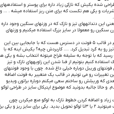
 این فونت ۳ تا سری حروف طراحی شده یکیش که نازکی زیاد داره برای پوستر و استفادههای
ر نشریات و یکی هم تکست که برای متن ریز استفاده میشه . … و
 این دندانههای تیز و نازک که در وزنهای سنگین وجود داره
 سنگین رو معمولا در سایز بزرگ استفاده میکنیم و وزنهای
حالا علاوه بر این هر کدوم از وزنهای فونت آهنگ هم در قالب ۵ فونت در دسترس هست که با جابجایی بین این
ز رو به گرد تبدیل کرد. …. کاربردش چیه؟ یکیش اینه که با
سید که با توجه به سلیقه طراح میتونه انتخاب بشه و یکی ه
 استفاده کنیم بتونیم از فنا شدن این زاویههای نازک و تیز
ن فونتهای وریبل دوباره خیلی داغ شده. چون با وجود فونتهای
 تغییرات رو می تونیم در قالب یک متغییر به فونت اضافه
عدی که وریبلش رو ساختم سعی میکنم دوباره براتون ویديو
م. و حالا جالبه بدونید که موضوع اپتیکال سایز در طراحی لوگو
ت زیاد و اضافه کردن خطوط نازک به لوگو منع میکردن چون
میگفتن در سایز ریز خراب میشه. ولی هیچیکی نگفت میتونید ۲ یا ۳تا لوگو تحویل بدید. یکی برای سایز ریز و یکی 