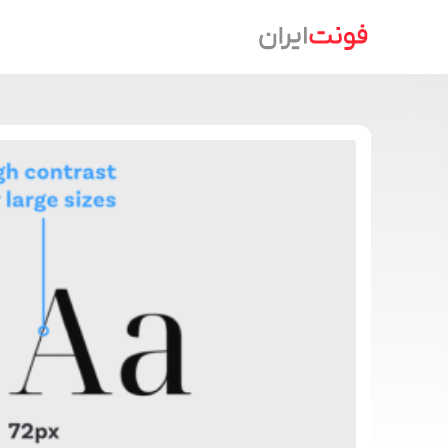
Ski
t
conten