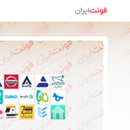
Ski
t
conten