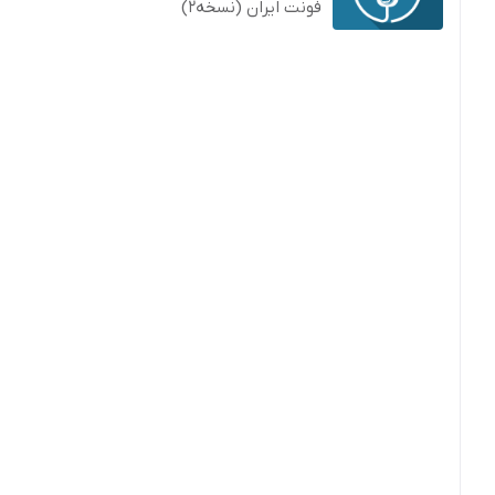
فونت ایران (نسخه2)