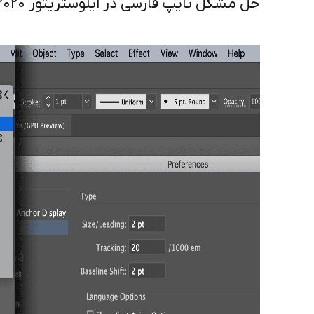
حل مشکل تایپ فارسی در ایلوستریتور illustartor cc 2020