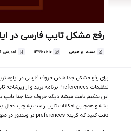
رفع مشکل تایپ فارسی در ایلوستریتور illustartor cc 2020 
.
مسلم ابراهیمی
۱۳۹۹/۰۱/۱۰
آموزشی
ت
تنظیمات Preferences برنامه برید و از زیرشاخه تایپ آپشن‌های Indic رو فعال کنید.
این تنظیم باعث میشه دیگه حروف جدا جدا تایپ نش
بشه و همچنین امکانات تایپ راست به چپ فعال ب
دقت کنید که گزینه preferences در ویندوز در منوی Edit قرار داره.