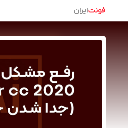
Ski
t
conten