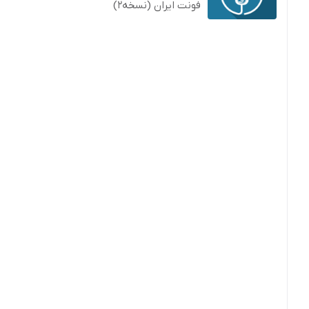
فونت ایران (نسخه2)