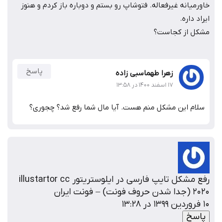
خاورمیانه غیرفعاله. فتوشاپ رو بستم و دوباره باز کردم و هنوز
ایراد داره.
مشکل از کجاست؟
پاسخ
زهرا طهماسبی زاده
۱۷ اسفند ۱۴۰۰ در ۱۳:۵۸
سلام این مشکل منم هست. آیا مال شما رفع شد؟ چجوری؟
رفع مشکل تایپ فارسی در ایلوستریتور illustartor cc
2020 (جدا شدن حروف فونت) – فونت ایران
۱۰ فروردین ۱۳۹۹ در ۱۳:۲۸
پاسخ