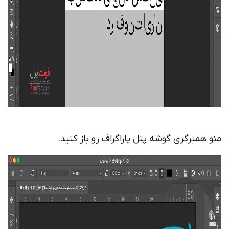
منو همبرگری گوشه پنل پاراگراف رو باز کنید.