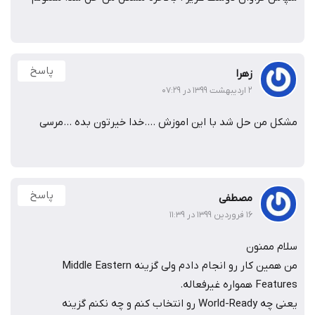
پاسخ
زهرا
۲ اردیبهشت ۱۳۹۹ در ۰۷:۲۹
مشکل من حل شد با این اموزش ….خدا خیرتون بده …مرسی
پاسخ
مصطفی
۱۶ فروردین ۱۳۹۹ در ۱۱:۳۹
سلام ممنون
من همین کار رو انجام دادم ولی گزینه Middle Eastern
Features همواره غیرفعاله.
یعنی چه World-Ready رو انتخاب کنم و چه نکنم گزینه