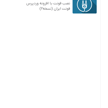
نصب فونت با افزونه وردپرس
فونت ایران (نسخه2)