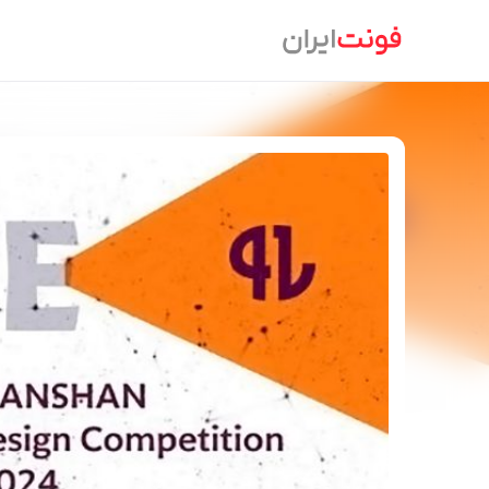
Ski
t
conten