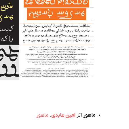
ماهور
اثر
امین عابدی
.
ماهور