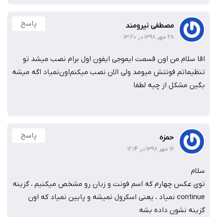
پاسخ
مصطفی نیرومند
۲۸ مهر ۱۳۹۸ در ۱۳:۲۰
قا سلام من اون قسمت ایموجی ایفون اول برام نصب میشد تو
نظیماتم فونتش میومد ولی الان نصب میکنم‌اون‌نمیاد اگه میشه
گین مشکل از چیه لطفا
پاسخ
حمزه
۱۶ مهر ۱۳۹۸ در ۱۲:۱۴
لام
وی عکس چهارم که اسم فونت و زبان رو مشخص میکنیم ، گزینه
continue نمیاد ، یعنی اسکرول نمیشه و پایین نمیاد که اون
زینه نشون داده بشه