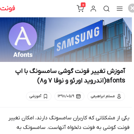
0
cont
آموزش تغییر فونت گوشی سامسونگ با اپ
afonts(اندروید اورئو و نوقا 7 و8)
مسلم ابراهیمی
۱۳۹۸/۰۵/۹
آموزشی
ی از مشکلاتی که کاربران سامسونگ دارند، امکان تغییر
نت گوشی به فونت دلخواه آنهاست. سامسونگ به